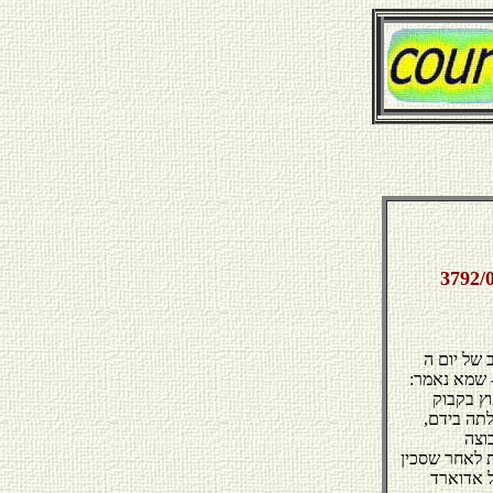
‎3792
בשעות הערב של יום ה ‎6- בנובמבר ‎1998, במסעדת "מפגש יולנדה" שבפארק הלאומי באשקלון, הסבו
- שמא נאמר:
וץ בקבוק
תה בידם,
וצה
 לאחר שסכין
ל אדוארד