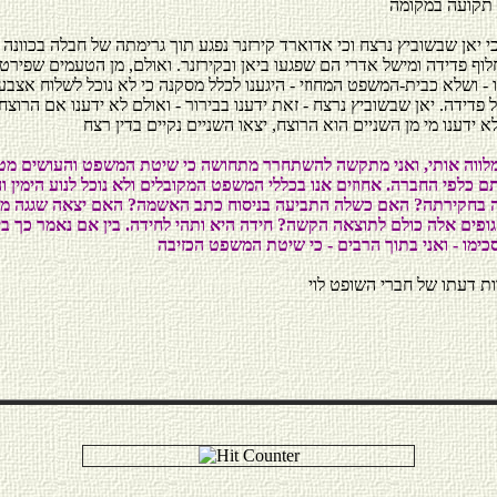
כי יאן שבשוביץ נרצח וכי אדוארד קירזנר נפגע תוך גרימתה של חבלה בכוונה 
חלוף פדידה ומישל אדרי הם שפגעו ביאן ובקירזנר. ואולם, מן הטעמים שפירט
ו - ושלא כבית-המשפט המחוזי - היגענו לכלל מסקנה כי לא נוכל לשלוח אצב
פדידה. יאן שבשוביץ נרצח - זאת ידענו בבירור - ואולם לא ידענו אם הרוצח
לווה אותי, ואני מתקשה להשתחרר מתחושה כי שיטת המשפט והעושים מ
ם כלפי החברה. אחוזים אנו בכללי המשפט המקובלים ולא נוכל לנוע הימין 
בחקירתה? האם כשלה התביעה בניסוח כתב האשמה? האם יצאה שגגה מת
ופים אלה כולם לתוצאה הקשה? חידה היא ותהי לחידה. בין אם נאמר כך בי
כימו - ואני בתוך הרבים - כי שיטת המשפט הכזיבה
ות דעתו של חברי השופט לוי