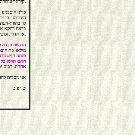
קירזנר ונותרה תקועה במקומה.
כולנו היסכמנו 
היסכמנו, כי מ
לוי בחוות-דעת
ברצח דווקא אל 
או אדרי. ומשלא ידענו מי מן השניים הוא הרוצח, יצאו השניים נקיים בדין רצח.
הרגשה כבדה מ
מילאו את חובת
פגמה המשטרה 
האם תרמו כל ג
אחרת, רבים יס
אני מסכים לחו
ש ו פ ט