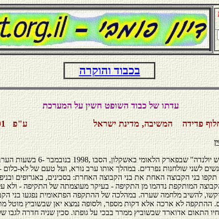
בכבוד והוקרה
עדתו של כבוד השופט חשין על המערכת
וף פדידה
המשיבה, מדינת ישראל
ע"פ
/01
ן
שים לשני שולחנות נפרדים. במהלך אותו ערב נורא, ועל טעם של לא-כלום 
תקפו בני הקבוצה האחת את בני הקבוצה האחרת: בסכינים, באגרופים ובניפ
קבוצה המותקפת נדהמו מן התקיפה - בעיקר מעוצמתה של התקיפה - ולא על
יקשו, להשיב מלחמה שערה. במהלכה של ההתקפה הפתאומית נפגעו בני הקב
. ההתקפה לא ארכה אלא דקות מספר, ולסופה נמצא יאן שבשוביץ מוטל מת
חיו התאום אדוארד שבשוביץ ממרר בבכי על גופתו. סכין שניה חדרה לגבו ש