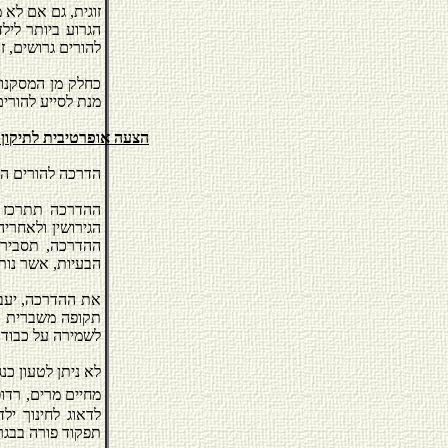
זוגית, גם אם לא
הגרוע ביותר לילד
להורים גרושים, 
כחלק מן המסקנות 
מנת לסייע להורי
הצעה אופרטיבית לתיקון
הדרכה להורים ה
ההדרכה תתרכז ב
הגירושין ולאחרי
ההדרכה, תסביר 
הבעיות, אשר נותר
את ההדרכה, יעבי
תקופה משברית בח
לשמירה על כבודם
לא ניתן לטעון כ
מחיים מרים, רדו
לדאוג לחינוך יל
תפקוד פורה בבגר