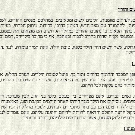
ם והוריו
ם, לעיתים מזומנות, הליכים קשים ומכאיבים. במהלכם, מנסים ההורים, לשמ
יות, ולהתמודד עם מצב חדש, הטומן בחובו, בדידות, ניתוק חברתי, בעיות 
 בתוך הכאוס, בו נתונים ההורים במהלך הגירושין, הם מוצאים את עצמם,
ובמעשי נקמה ופחות בקרוב לבבות ובאהבה, אף כי מדובר בילדיהם, דמם וב
ולה, אשר חשים הורי הילד כלפיו, טובת הילד, אינה תמיד עומדת, לנגד עינ
ושין.
!
פן המכבד והתומך בהורים ותוך כך, פועל לטובת הילדים, הגורם החלש, אש
 לעיתים, פוגע הליך הגירושין על המאבקים, אשר מתרחשים בין ההורים, ב
ומותיר בהם צלקות לכל חייהם.
, נשים וגברים, אינם מפרידים בין כעסם כלפי בני הזוג, לבין מערכת 
וימים, מסיתים את הילד כנגד הורהו האחר ונוקמים בבן/בת הזוג, באמצעות
 לילד ורצונם הכן בטובתו, מתגמדים לעיתים, לנוכח מחלוקות הגירושין.
קול הדעת ההולם והדאגה לרווחת ילדיהם וההגנה עליהם, אינם עומדים לנגד
 מודעים לנזק העצום, אשר הנם גורמים לילדיהם, בהווה ובעתיד.
נוע !