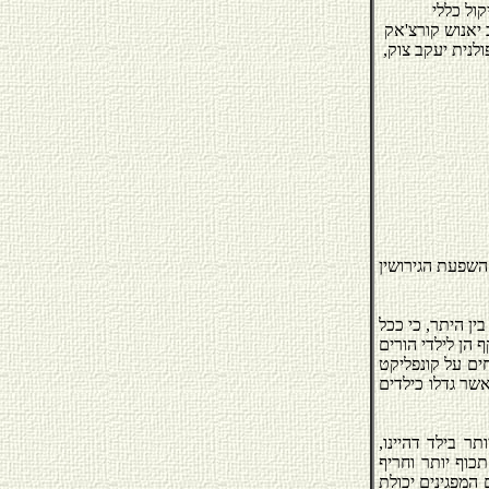
קול כללי
 יאנוש קורצ'אק
(הוצאת הקיבוץ המאוחד, תשכ"ג1963-, תרגם מפולנית יעקב צוק,
ר השפעת הגירושין
בין היתר, כי ככל
 הן לילדי הורים
חים על קונפליקט
אשר גדלו כילדים
ר בילד דהיינו,
וף יותר וחריף
 המפגינים יכולת