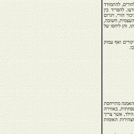
להורים, להתמודד
ו, להפריד בין
ור הורי, ויגרום
העצמית, חשובה,
, והן ליחסו של
קורים ואף עמוק
ו.
 בשנת 1991, ע"י מדינת ישראל. האמנה מתייחסת
פחתית, באווירה
הילד, אשר צריך
מצהירות האומות