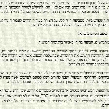
 מלאה לפתרון סכסוכים ביניהם, מפחיתים את רמת המתח והחרדה שילדיהם נ
, בין אם הוריו מתגרשים ובין אם לאו, הוא להיקלע למוקד הסכסוך בין הו
זוהתה תופעה זו, כאחד מגורמי המתח המרכזיים בשלבי הסתגלות הילד למצב ש
האופרטיביות, מצביעה ד"ר קלי, על הצורך בעידוד הורים לעבור חינוך לגי
ם, להבין את מידת ההשפעה של התנהגותם על ילדיהם.
 המצב הקיים בישראל
מתגרשים, קבועה בחוק, כאמור בראשית המאמר.
הורה עצמו כאדם, בתוך מערכת הגירושין ובהשפעה שיש להתנהגותו, ע
הם. ההדרכה תדגיש, את החומרה, שבהשלכת הכעס, אשר חש ההורה כלפי בן ז
להורה, את תוצאותיהן של הסתות חסרות אחריות, כנגד בן הזוג ותציע 
ו בלתי פתורות בין הצדדים.
רו גורמים טיפוליים מתאימים, אשר ינסו ליצור מודעות אצל ההורים, הנמצ
ייהם. ההדרכה והטיפול, ייעצו להורים וינסו לכוונם לערכים אשר נועדו לה
 כאדם ולבניית תחושת הערך העצמי שלהם בסביבה אוהבת וסובלנית.
נגד הנוער, המשתמש בסמים או בחומרים ממכרים אחרים, שכן, הוא עושה זא
הכל
פים ומדכאים. עלינו כהורים מוטל לעשות
, על מנת לא להביא את ילדינו
דינו, ולא להשתמש בהם לרעה לצרכים אגואיסטיים ויצריים. עלינו לדאוג
ותם.