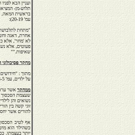
ועניין הבא לפניו 
תלוש-מן- המציאות
עמ' 20-19):
"מתחת לתלבושת א
אחרת, דאגה וחשש
לא 'מחר', אלא כב
פעוטים, אלא נשגב
שאיפות.""
מחקר פסיכולוגי 
מתוך : "חידושים
על ילדים, עמ' 4-5 :
ממחקר
אשר ערכה ד
שעצמת הסכסוך הזו
נשואים והן לילדי
זוגי קשה בין הור
להורים אשר יחסיה
אף לטיב הסכסוך 
כשהילד הוא מוש
יותר בעצמתו. כ