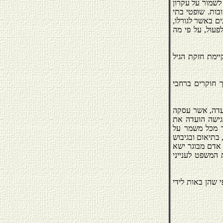
לשמור על עקרון
בות. שופטי בתי
ים באשר לגורלו,
פעול, על פי מה
ימת חזקת הגיל
ך חוקרים ברחבי
עדה, אשר עסקה
 היסוד בתחום זכויות הילד והמשפט ועיגונם בחקיקה. ביום 29/03/2004, הגישה הועדה את
ר מכל משמר על
 בתיאום ובגיבוש
י אדם מבוגר ישא
 המשפט לענייני
י שהן באות לידי