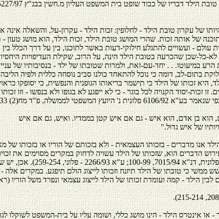
יותו של עקרון טובת הילד - לחלופין: זכות הילד - עקרון-על, והשאלה אינה 
כנה של אותה זכות. שהרי המושג טובת הילד, זכות הילד, הוא מושג טעון - 
עולם - ועשויים להתגלע חילוקי-דעות באשר לתוכנו, בין על דרך הכלל בין 
ל, לא-כל-שכן שהכרעה בטובת הילד הינה, על הרוב, שקילת העדיפויות היחסיות
ת הרע במיעוטו. . . יחד-עם-זאת, ולמרות שטובתו של ילד - בנסיבותיו של עניין 
וקת בתום-לב, דומה כי נוכל להתאחד כולנו סביב נוסחה כללית ולפיה הליבה
ד, היא זכותו של הילד כי תישמר בריאותו הגופנית והנפשית, כי יסופקו כראוי
ם. זו זכות-יסוד הקנויה לכל בוגר - כי לא ייפגע לא בגופו ולא בנפשו - וזו זכות
נ' היועץ המשפטי לממשלה, פ"ד מח(2) 833, 836:
, הוא בן אדם, הוא איש - גם אם איש קטן בממדיו. ואיש, גם אם איש
יותיו של איש גדול."
הילד אנו מדברים - בזכותו העצמאית - ולא בזכותם של הוריו או בזכותו של 
רוש הדברים הוא, שזכותו של הילד עשויה לדחוק במקרים מסוימים את זכויו
(ראו עוד: פרשת פלונית, דנ"א 7015/94, 100-99; ע"א 
 ממשי כי טובתו של הילד תיזנח וזכותו לייצוג הולם תיפגע. במקרים אלה - 
ם לבין הילד - קמה ועומדת זכותו של הילד לייצוג עצמאי ונפרד משל הוריו (רא
- או אינטרס הילד - הינו מושג כללי, ושומה עליו על בית-המשפט לשוקלו לגופו