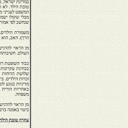
במדינת ישראל, מ
טובת הילד. לא ת
המשפט לענייני מש
מבלי שקולו ישמע
שנחשב לפי אמות 
משמורת הילדים,
הרך). האב, הוא כ
מן הראוי להדגיש
העולם. חשיבותה 
כבוד השופטת רו
שלושת הדוחות ה
זכויות הילדים. ב
מדיניות בנוגע לז
באחריות הורית כ
משפחה.
מן הראוי להדגיש,
ביטוי באמנה בדבר
עקרון טובת הילד