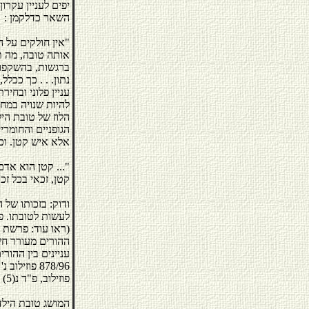
השאר כדלקמן :
"אין חולקים על ה
אותה טובה, מה תו
ברגשות, בהשקפות 
נתון. . . כך ככל
עניין פלוני ובחיר
להיות שנויה במחל
הלוז של טובת היל
הגופניים והחומריי
אלא איש קטן. וכפי שנאמר בע"א 6106/92 פלונית 
"... קטן הוא אדם
קטן, זכאי בכל זכו
ודוק: בזכותו של 
לעשות לטובתו. פי
ההורים מעורר חשש
עניינים בין ההורי
878/96 פוזילוב נ'
פוזילוב, פ"ד נ(5) 208, 215-214).
המושג טובת הילד 