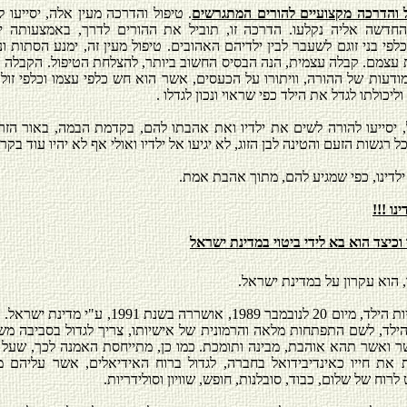
 והדרכה מקצועיים להורים המתגרשים
. טיפול והדרכה מעין אלה, יסייעו 
חדשה אליה נקלעו. הדרכה זו, תוביל את ההורים לדרך, באמצעותה ידע
י בני זוגם לשעבר לבין ילדיהם האהובים. טיפול מעין זה, ימנע הסתות וניכ
 עצמם. קבלה עצמית, הנה הבסיס החשוב ביותר, להצלחת הטיפול. הקבלה 
דעות של ההורה, וויתורו על הכעסים, אשר הוא חש כלפי עצמו וכלפי זולתו
וליכולתו לגדל את הילד כפי שראוי ונכון לגדלו .
 יסייעו להורה לשים את ילדיו ואת אהבתו להם, בקדמת הבמה, באור הזר
ל רגשות הזעם והטינה לבן הזוג, לא יגיעו אל ילדיו ואולי אף לא יהיו עוד בקרב
 ילדינו, כפי שמגיע להם, מתוך אהבת אמת.
נו !!!
וכיצד הוא בא לידי ביטוי במדינת ישראל
 הוא עקרון על במדינת ישראל.
האמנה בדבר זכויות הילד, מיום 20 לנובמבר 1989, אושררה
הילד, לשם התפתחות מלאה והרמונית של אישיותו, צריך לגדול בסביבה מש
 ואשר תהא אוהבת, מבינה ותומכת. כמו כן, מתייחסת האמנה לכך, שעל 
ת את חייו כאינדיבידואל בחברה, לגדול ברוח האידיאלים, אשר עליהם 
רוח של שלום, כבוד, סובלנות, חופש, שוויון וסולידריות.