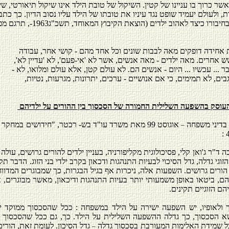
ואשר כרוך בו עניינו של קטין. השיקול של טובת הילד אינו שיקול תיאורטי, שי
, ולעולם יעמיד שופט נגד עיניו את טובתו של הילד עליו נסוב הדיון. כך כתב
בראשית המאה, בחיבורו כיצד לאהוב ילדים 
חידה דופקים מאה לבבות שונים וכל אחד מהם - קושי אחר, עבודה
 אחרים. מאה ילדים - מאה אנשים, אשר לא 'אי-פעם', לא 'עדיין לא',
ר ... עכשיו ... היום - אנשים הם. לא עולם קטן, אלא עולם ומלואו, לא -
ים, לא תמימים, כי אם אנושיים - ערכים, יתרונות, מגרעות, נטיות,
העוסק בהשפעה השלילית החמורה של הסכסוך בין ההורים על ילדיהם
 בדיני משפחה
אוגוסט 99 מאת משרד עו"ד בש- רכטר, "חידושים במחק
–
"ר ג'ואן קלי, פסיכולוגית מקליפורניה, בעניין ילדים להורים גרושים, עולה 
גי גדלה, גדל הסיכוי לבעיות התנהגות ודכאון בקרב ילדי בני הזוג. הדבר תקף
 הורים גרושים. השפעות אלה, ניכרות אף בגיל הבגרות, כך שמבוגרים המדוו
יהם, ביטאו באופן משמעותי יותר בעיות התנהגות ודיכאון, מאשר מבוגרים, 
ם הזוגיים תקינים.
ולאופיו, יש השפעה ישירה על הילד במשפחה : ככל שהסכסוך ממוקד יות
א הסכסוך, כך גדלה ההשפעה השלילית על הילד. כך, גם ככל שהסכסוך תכ
כל שמידת האלימות המעורבת בסכסוך גדלה
גדל הסיכון. לעומת זאת, הורים
–