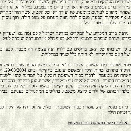
שתדלים העוסקים במלאכה, בתחום הגירושין, לעשות ככל יכולתם, על מנת 
מיד הדברים נעשים בהצלחה, אך לרוב הם מתבצעים, במלוא הכוונות הטו
פחה, מהווים לעיתים מזומנות, פיו ועורך דינו של הקטין, אשר הוריו מתדיינ
. אף פקידי/ות הסעד, מנסים לתת חוות דעתם על מצב הילד, תוך ניסיון ל
המידה שלהם, כטובת הילד.
 ניתנת ברוב המכריע של המקרים במדינת ישראל לאם (מה גם שעדיין קי
ידוע, הגורם המפרנס והמממן ותו לא, בעיני חלק מן המערכת הנזכרת לעיל.
, כי חשיבותו של האב, ביחסים עם ילדיו הנה עצומה וזה מכבר, קבעו כ
של האם בחיי ילדיה, לא היתה כלל שנויה במחלוקת.
טלוי, שופטת בית המשפט המחוזי בת"א, עמדה במשך מספר שנים בראש ו
בבחינת עקרונות
אחרונים מטעמה. לדברי כבוד השופטת רוטלוי, על המדינה להגן ולשמו
ין המלצות הועדה : המלצה להקים גוף ממלכתי, אשר יעסוק בבקרה, בהסברה,
כויות הילד, חקיקת חוק הילדים, עיגון חקיקתי באשר לזכותו של כל ילד, כ
לפיו וזכותם של ילדים לייצוג משפטי, בהליכים המתנהלים בעניינם, בבית
 כי גם בפסקי דינה, עומדת כבוד השופטת רוטלוי, על זכויותיו של הילד, כפ
 זכויות הילד.
 בא לידי ביטוי בפסיקת בתי המשפט