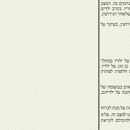
תונים בה. המצב
ריו. בקרב ילדים
לאחר הגירושין.
רושין, בעיקר על
ל ילדיו במהלך
וגו, על ילדיו.
חלופות לפתרון
אים בעיצומה של
גנה על ילדיהם,
ת על מנת לברוח
 למצב זה. עלינו
 להובילם לקראת