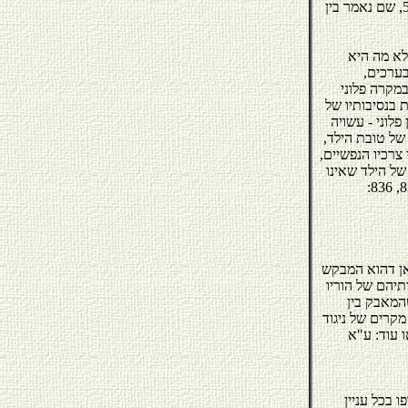
יפים לעניין עקרון טובת הילד דבריו של כבוד שופט בית המשפט העליון מ.חשין בבג"ץ 5227/97, שם נאמר בין
אלא מה היא
בערכים,
במקרה פלוני
 בנסיבותיו של
פלוני - עשויה
 של טובת הילד,
 צרכיו הנפשיים,
ו של הילד שאינו
מאן דהוא המבקש
תיהם של הוריו
2266/93 - פלוני, 259-254). אכן, יש שהמאבק בין
מקרים של ניגוד
ו עוד: ע"א
 בכל עניין