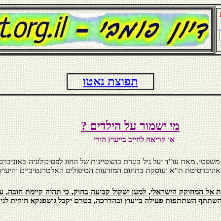
תפוצת נאטו
מי ישמור על הילדים
?
או קריאה לחייב בייעוץ הורי
שפטי, מאת עו"ד יעל גיל בוגרת בהצטיינות של החוג לפסיכולוגיה באוניבר
וניברסיטת ת"א ועוסקת בתחום המודעות הטיפולים האלטרנטיביים והיעוץ 
ת אל המחוקק הישראלי, למען ישקול קביעה בחוק, כי תהיה קיימת חובה, ע
שתתף השתתפות פעילה בייעוץ ובהדרכה, בטרם יקבל גושפנקא חוקית לגירו