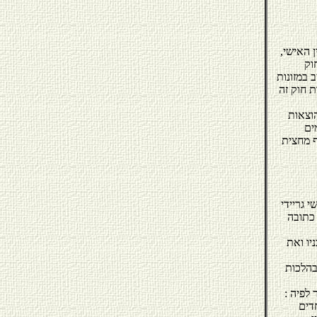
 האישי,
בהתאם לאמור בסעיף 3(א) לחוק
אדם חייב במזונות
ת חוק זה
הוצאות
ים
ף מחצית
דין אבישי גריידי
 כתובה
יו ואת
בהלכות
לפיה :
יוחדים