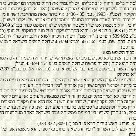
ד הזכות לשוויון בין המינים ואף מכוון להגשימה (ראה: א. ברק, פרשנות במ
שני, פרשנות החקיקה, תשנ"ג - 1993), עמ' 436-435). אף ביתר שאת מתחייבת גיש
 יסוד: כבוד האדם וחירותו התעלה מעמדו הנורמאטיווי של עקרון השוויון -
שר האוצר פד"י כג (1) 693, בע'מ 698) - והוא הפך "לעיקרון בעל מעמד חוקתי על חוקי
בעמ' 363), כן ראה: ברק, שם, בעמ' 566-565 ובג"צ 453/94 שדולת הנשים בישראל 
קש עקרון השוויון בין המינים מעצם אופיה הדמוקרטי של המדינה מזה ומטב
ת הדבר, לא תמיד מתקיים עקרון זה הלכה למעשה, ולעתים אנו ערים להסדר
אך זה כוחו של עקרון יסוד, שכוחו אינו תש גם אם הוא אינו מקויים במצבים 
רין מכוחו ולהשפיע על סביבתו, כל עוד הפגיעות בו אינן כה קשות עד שהן 
ספק, כי עקרון השוויון בין המינים ממשיך לעמוד בישראל כאחד מעקרונות הי
דוי קבע לגבי השוויון: "רעיון זה, שאינו כתוב עלי ספר, הוא מנשמת אפו ש