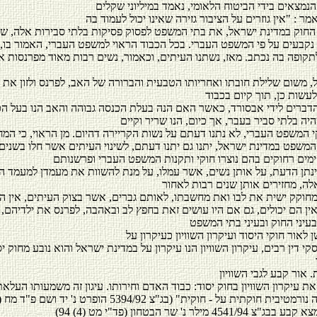
חוק במדינת ישראל, את בתי המשפט לפסוק פסיקות בלתי סבירות אלה, שכ
 נקבעים על פי המשפט העברי. בכל הכבוד הראוי למשפט העברי, האמור בו, לע
 לתקופה בה נכתב. מאז, נשתנו העיתים, וכאמור, נשים רבות מאוד מפרנסות 
, משום שלילת חובתו ואחריותו הטבעית והברורה של האב, לפרנס ולזון את יל
דברים לידי אבסורד, כאשר האם הנה בעלת הכנסה גבוהה והאב הנו בעל ה
קי המשפט העברי, לא נתנו דעתם על נשות הקריירה דהיום. מן הראוי, כי המ
המשפט במדינת ישראל, יתנו גם יתנו דעתם, לשינוי העיתים אשר חלו בשני
תינתן הדעת, על אותן נשים, אשר עמלו, על מנת להשוות את מעמדן למעמד ה
המחוקק ישית את לבו ואת מחשבתו, לאותם גברים, אשר בצוק העיתים, אין ה
אין הם יכולים, גם אם היו עושים זאת בחפץ לב ובאהבה, לפרנס את ילדיהם, 
 לאור חוקי היסוד ועיקרון השוויון כעיקרון על
י דין רבים, עיקרון השוויון הנו עיקרון על במדינת ישראל והוא נובע מחוק יס