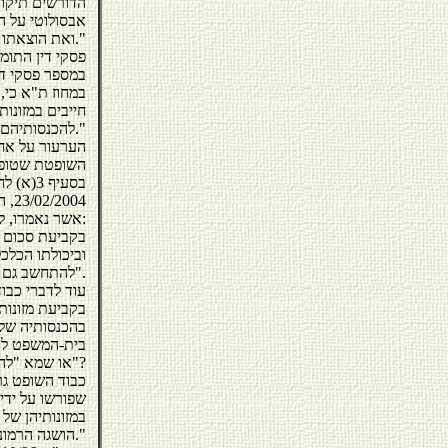
הדורשים תיקון
ואת הוצאתו לפועל כלפי ילדים מגיל 6 ועד גיל 15 – לקטני קטנים עד גיל 6."
פסקי דין התומכ
במספר פסקי די
חייבים במזונות
להכנסותיהם מכל מקור שהוא."
השופטת שטופמן
אשר נאמרו, למרות החלטה הנ"ל. לדבריה:
וביכולתו הכלכ
להתחשב גם בהכנסותיה של האם ולהפחית מחיוב האב ממזונות ילדיו".
עוד לדברי כבוד השופט 
בקביעת מזונות
בהכנסותיה של 
בית-המשפט לענ
או שמא "להתחשב גם בהכנסותיה של האם ולהפחית מחיוב האב ממזונות ילדיו"?
כבוד השופט גרנ
במזונותיהן של 
הושגה הרמוניה בין סעיפים 3 (א) ו- 3א' לחוק המזונות."