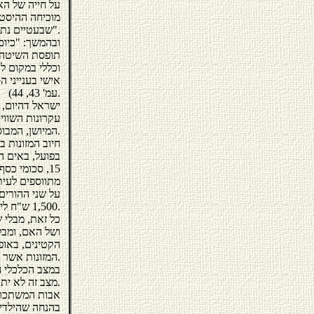
על חייה של הא
מוכיחה ההיסטו
שבעטיים נתהוותה, חדלו להתקיים, או התמעטו בהיקפם".
ובהמשך: "כיום
תופסת השיטה ה
וכללי במקום לה
אישי בענייני 
עמ' 43, 44).
ישראל דהיום, 
עקרונות השוויון
המיושן, המבוסס, בתחום מזונות הילדים, על עקרונות הזרים לערכים אלה.
חיוב המזונות 
בפועל, באים ה
מתווספים לעית
על שני ההורים
1,500 ש"ח לילד, לערך ולמעלה מכך.
כל זאת, מבלי 
ושל האם, ומבלי
הקטינים, באופ
המזונות אשר יושת על האב, יהיה תלוי במיהות השופט/ת בפניו נקבע הדיון במזונות.
במצב הכלכלי ה
מצב זה לא יתכן.
אבות המשתכרי
בהנחה שהילדים