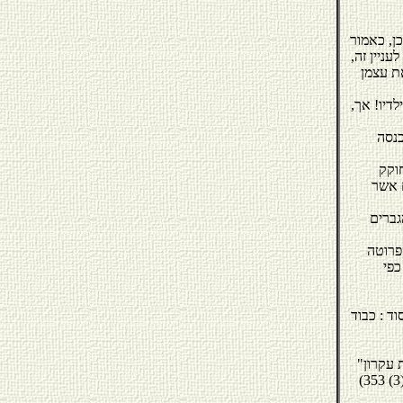
ן, כאמור
ניין זה,
את עצמן
דיו! אך,
כנסה
חוקק
ם אשר
גברים
פרוטה
כפי
וד : כבוד
"היום ניתן לעגן את עיקרון השוויון בחוק יסוד: כבוד האדם וחירותו. עיגון זה משמעותו העלאת עקרון