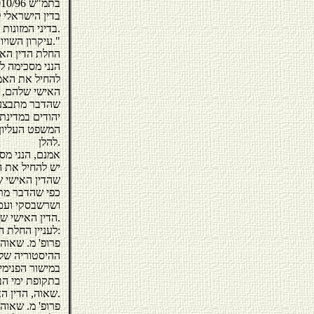
בדין הישראלי ל
בדיני המזונות של הדין האישי.
עיקרון השויון מן הראוי להחילו גם בדיני המזונות בחלוקת הנטל בין בני-הזוג."
החלת הדין האי
הנני מסכימה לד
האישי שלהם, א
יהודים במדינת
המשפט העליון, 
להלן.
אמנם, הנני מסכ
שהדין האישי ש
כפי שהדבר מתב
ושרשבסקי ועם 
הדין האישי שלהם.
לעניין החלת הדין האישי, נאמר בפסק הדין הנזכר לעיל, מפי כבוד השופט גרניט כדלקמן:
"פרופ' מ. שאוה
ההיסטוריה שלו
בתקופת ימי הב
שאוה, הדין האישי בישראל, מה' 4, בעמ' 41).
פרופ' מ. שאוה 