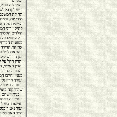
כאדם.
האפליה הנ"ל, גורמת לנזקים חמורים לכלל האוכלוסייה, נשים וגברים כאחד.
יש לקרוא לשוויון בין המינים באשר לנשיאה בפרנסת הילדים !
תחולת המשפט ה
מידי יום, נרמס
הילדים הקטינים
לא יחולו על מזונות אלה."
כמזונות הכרחיי
אחזקת הדירה ה
בהתאם לגיל הי
מן הדרוש לילד מדיני צדקה ומן ההוצאות הרפואיות ההכרחיות.
הדין החל על יהודים במדינת ישראל, כאמור, בנוגע למזונות ילדיהם, הוא הדין האישי.
הדין האישי, החל על יהודים במדינת ישראל, יונק את תוקפו המהותי מן המשפט העברי.
ההורה החייב במזונות ילדיו, על פי המשפט העברי, הוא האב בלבד.
ועורך הדין נסי
בתורה במפורש,
שהותקנה באושא
בנותיו שהם קטנים".
בעניין זה כאמ
אישות ובשולחן ערוך.
ועוד נאמר בספ