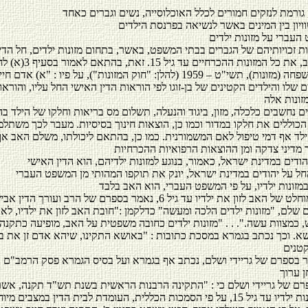
עברי על מזונות ילדים
ות זכויותיהם של הגברים בבתי המשפט, באשר, בתחום מזונות ילדים, חל הדין
המשית על האב, את כל המזונות ההכרחיים עד גיל 15. זאת, 
לתיקון דיני המשפחה (מזונות), תשי"ט – 1959 (להלן: "חוק המזונות"), על פיו : "א) 
 שלו והילדים הקטינים של בן-זוגו לפי הוראות הדין האישי החל עליו, והוראו
ם נחשבים כלכלה, מזון, ביגוד והנעלה, תשלום מס בריאות וחלקו של הילד ב
כוללים את חלקו במדור וכמו כן, הוצאות חינוך בסיסיות. מעבר לכך משתלמ
לד אף דמי טיפול לאם המשמורנית. כמו כן, בהתאם ליכולתו, משלם האב א
בעניין חיובו המוחלט של האב לזון את ילדיו עד גיל 6, נאמר בספרם של הרב ועורך ה
ם שלם, "מזונות ילדים הלכה ומעשה" כדלקמן :"חובת האב לזון את ילדיו, לא
 כמצוות עשה.". . . "מזונות ילדים כחובה משפטית על האב, מופיעה כתקנה
. וכך נכתב בגמרא במסכת כתובות : "באושא התקינו, שיהא אדם זן את בנ
ור בספרם של גריידי ושלם, נכתב אף בגמרא ועל בסיס הגמרא פסק הרמב"ם 
רם של גריידי ושלם כי : "התקינה הרבנות הראשית בשנת תש"ד תקנה, אשר 
חייב האב במזונות ילדיו עד גיל 15, על פי הסמכות הכללית, העומדת לבית הדין במצבים מ