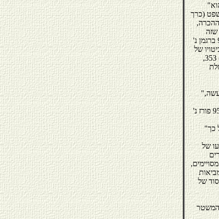
"בהעדר ראיה לסתור בלשון החוק או בתכליתו, יש להעמיד את החוק בחזקתו הפרשנית, כי הוא
שפט (כרך
ה זו מן ההכרה,
 שזה
מכבר נאמר עליו כי "הוא מנשמת אפו של המשטר החוקתי שלנו (השופט לנדוי בבג"צ 98/69 ברגמן נ'
 (כביטויו של
השופט אור בבג"צ 5394/92 הופרט נ' "יד ושם", רשות הזיכרון לשואה ולגבורה, פד"י לח (3) 353,
נ' ממשלת
"בהכרזות על שוויון בין המינים לא סגי, שכן מבחנו האמיתי של שוויון הוא הגשמתו, הלכה למעשה,
על מקומו של עקרון השוויון במשפטנו עמד כב' השופט א. ברק (כתוארו אז) גם בבג"צ 953/87 פורז נ'
"אחד הביטויים החשובים לעקרון השוויון הוא השוויון בין המינים. הכרזת העצמאות עמדה על כך
עו של
ים
מסויימים,
מביאות
סוד של
ל המשטר