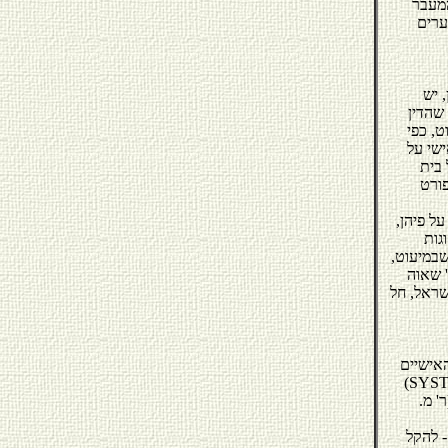
וי, המעבר
ערים
 יש
ות שהדין
ט, כפי
ין האישי על
 בית
פורט
ל פיהן,
זוגות
שבמיעוט,
 שאוה
שראל, חל
אישיים
מלכות הברבריות
' מ.
- להקל