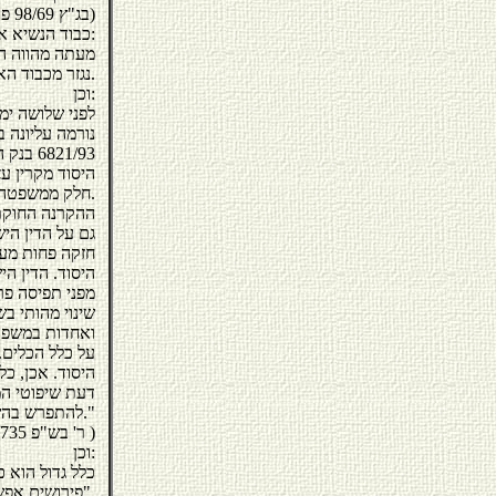
(בג"ץ 98/69 פ"ד כג (1) 693, 698)
כבוד הנשיא א. ברק כותב על השוויון בספרו:
"מעתה מהווה הש
נגזר מכבוד האדם". (א. ברק, פרשנות במשפט, חלק שלישי, עמ' 423, 424).
וכן:
נורמה עליונה 
821/93
היסוד מקרין ע
חלק ממשפטה של מדינת ישראל. אף הוא רקמה מרקמותיה.
ההקרנה החוקת
גם על הדין היש
חזקה פחות מעו
היסוד. הדין הי
מפני תפיסה פר
שינוי מהותי ב
ואחדות במשפט 
על כלל הכלים.
היסוד. אכן, כל
דעת שיפוטי המו
להתפרש בהשראתו של חוק היסוד."
( ר' בש"פ 59/735 גנימאת נ' מדינת ישראל, פ"ד מט (3) 54 )
וכן:
פירושים אפשריים יש לבחור באותו פירוש המתיישב עם החוקה".