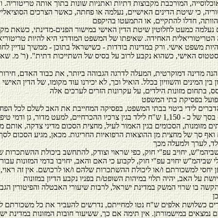
וכלוסייה, המורכבת מקבוצות דתיות ואתניות שונות בתוך אותה טריטוריה. ו
ריה, כי שיטת הדינים האישיים, נעלמה או פחתה, כאשר הצרכים הסוציאליי
 נעלמה כמעט לחלוטין שיטת הדין האישי במישור הפנים-מדינתי, כשאת מק
טריטוריאלית האחידה. שאיפתו של המשפט המודרני היא להיות טריטוריאל
יות משפט אישי. ורק במדינות בודדות - כשישראל בתוכן - ממשיך עדיין לחול
הסטטוס האישי, כשהוא נקבע לרוב על בסיס של השתייכות דתית". (ר' מ. שא
הנה מדינה דמוקרטית, המעלה לדרגה הגבוהה ביותר, את כבוד האדם, חירות
 בין המינים והשוויון בכלל. הואיל וכך, לא יכירנו עוד מקומו, של הדין האישי
בפועל בפסיקת בתי המשפט
דברים לידי ביטוי בבתי המשפט, בפסיקה המחייבת את האב לשלם לכל הפחו
15, סכומי כסף בסך של כ - 1,150 ש"ח לילד בגין צרכיו ההכרחיים, למעט מדור, גן ודמי 
ים מזומנות, הסכומים בגין האמור לעיל, מחצית הסכום מדיני צדקה, אותם מ
 ואף סך של מחצית מן ההוצאות הרפואיות החריגות. מכאן, מגיע הסכום לסך
שביהמ"ש, יחויב עפ"י חוק, כפי שראוי וצודק, להתחשב ביכולת ההשתכרות 
 שביהמ"ש יחויב עפ"י חוק, לקבוע כי האם והאב, יחויבו בדמי המזונות עבור
ן יחסי למשכורתם ו/או ליכולת ההשתכרות שלהם ו/או לרכושם. אין זה ראוי, 
קשה בו שרוי המשק במדינת ישראל, לרבות שיעורי האבטלה והפיטורין הגבו
ם כשלושת אלפים ש"ח נטו למחייתם, נדרשים להעביר את כל משכורתם לנ
 נמצאים במישמורתן. אין תימה אם כך, ששיעור חובות המזונות במדינת יש