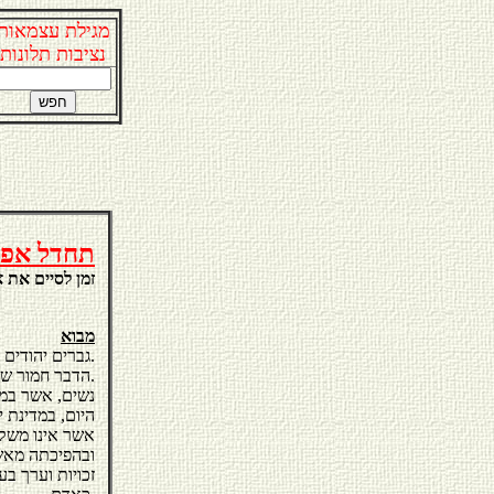
מגילת עצמאות
נציבות תלונות
תחדל אפלי
זמן לסיים את א
מבוא
גברים יהודים במדינת ישראל, מופלים לרעה, באשר לנשיאה בתשלום מזונות ילדיהם הקטינים.
הדבר חמור שבעתיים, לנוכח העובדה, כי עקרון השוויון, הוכר כעיקרון על במדינת ישראל.
נשים, אשר במש
היום, במדינת י
אשר אינו משקף
ובהפיכתה מאשת
זכויות וערך ב