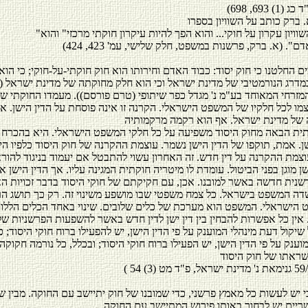
וויון עקרון על חוקי... והוא הפך להיות עיקרון חוקתי מרכזי" והוא
במדרג הנורמטיבי של מדינת ישראל וכי הוא חלק מחוקתה של מדינת ישראל 
6 בנק המזרחי המאוחד בע"מ נ' מגדל כפר שיתופי (טרם פורסם)). מעמדו החוקתי ש
צמו לכל חלקיו של המשפט הישראלי. הקרנה זו אינה פוסחת על הדין הישן. א
ית הבאה מחוק היסוד משפיעה על כל חלקי המשפט הישראלי. היא בהכרח
ן. אמת, תוקפו של הדין הישן נשמר. עוצמת ההקרנה של חוק היסוד כלפיו היא
צמת ההקרנה על דין חדש. זה האחרון עשוי להתבטל אם יעמוד בניגוד להור
שן מוגן בפני הביטול. עומדת לו מיטריה חוקתית המגינה עליו. אך הדין הישן אינ
שנית חדשה באשר למובנו. אכן, עם חקיקתם של חוקי היסוד בדבר זכויות ה
שדה המשפט בישראל. כל צמח משפטי שבו מושפע משינוי זה. רק כך תושג הר
הישראלי. המשפט הוא מערכת של כלים שלובים. שינוי באחד הכלים הללו
 אין כל אפשרות להבחין בין דין ישן לדין חדש באשר להשפעות הפרשניות של
 שיקול דעת מינהלי המוענק על פי הדין הישן, יש להפעילו ברוח חוקי היסוד; כ
ענק על פי הדין הישן, יש הפעילו ברוח חוקי היסוד; ובכלל, כל נורמה חקוקה