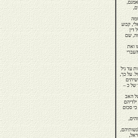
אמנם,
ם,
ומה
י, קבוע
 דין
וה, שם
ו ואת
 העברי
ת עד גיל
טיפול. על כך,
שיתים
 של כ –
של האב
 ילדיהם
כי סכום
הים,
שותיהם,
ראל,