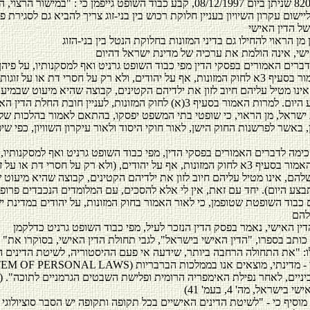
בתמ"ש 82010/96 שניתן ביום 08/12/1997, קבע כבוד השופט גייפמן כי : "במישור הרצ
יישום עקרון השיויון בעניין חלוקת רכוש בין בני-זוג צריך להביא גם לסגירת פ
שי, אינה הולמת את ערכיה של מדינת ישראל דהיום
ברים האמורים בפסקי הדין מפי כבוד השופט גרניט ואף למסקנותיו, על פיהן,
להחיל את האמור בסעיף 3א לחוק המזונות, אף על יהודים, ולא רק על חסרי דת או על זוג
ינו מטיל עליהם חיוב לזון את ילדיהם הקטינים, קבוצה שהיא מיעוט שבמיעו
שהדבר מתבצע היום. למרות האמור בסעיף 3(א) לחוק המזונות, לעניין חובת החלת הד
 ישראל, מן הראוי, כי שופטי בתי המשפט יפסקו, בהתאם לאמור בהלכות של
באשר לפרשנות החוק הישן, לאור חוקי היסוד ולאור עיקרון השוויון, כפי שי
ימה לדברים האמורים בפסקי הדין, מפי כבוד השופט גרניט ואף למסקנותיו, ע
יש להחיל את האמור בסעיף 3א לחוק המזונות, אף על יהודים, (ולא רק על חסרי דת או על 
להם, אינו מטיל עליהם חיוב לזון את ילדיהם הקטינים, קבוצה שהיא מיעוט 
צע היום). יחד עם זאת, אין לי אלא להסכים, עם המלומדים הנכבדים פרופ'
כבוד השופטת שטופמן, כי לאור האמור בחוק המזונות, על יהודים במדינת י
 כותב בספרו, "הדין האישי בישראל", לגבי תחולת הדין האישי, בסוקרו את
: "את התחולה הרחבה ביותר, שידעה אי פעם ההיסטוריה, לשיטת הדינים ה
(SYSTEM OF PERSONAL LAWS) במישור הפנימי - מדינתי, מוצאים אנו במ
יניים, לאחר נפילת האימפריה הרומית ופלישת השבטים הגרמניים לתוכה". (ר
מוסיף כי - "לשיטת הדינים האישיים בכל תקופה ותקופה יש הסבר סוציולוגי 