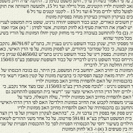
, על פי האמור בשולחן ערוך, חושן משפט בסימן ב'. התקנה יצרה חיוב משפט
אבסולוטי על האב למזונות ילדיו הקטינים, מגיל גדילה ועד גיל 15, ולמעשה ה
ים בעיקרון השוויון כעיקרון מנחה בפסיקת מזונות
ן חשובים ונאורים, קבע כבוד השופט יהודה גרניט, שופט בית המשפט לעניי
במחוז ת"א כי, יש לאמץ את הוראות סעיף 3א לחוק המזונות, אשר לפיהן : " (א) אביו
יו. (ב) בלי להתחשב בעובדה בידי מי מוחזק קטין יחולו המזונות על הוריו בשיע
הערעור על אחד מפסקי הדין, שנתן כבוד השופ
 קבעה, כי ככל שמדובר ביהודים, יש לפסוק מזונות, על פי הדין האישי, כאמ
בסעיף 3(א) לחוק המזונות. בפסק דינו של כבוד השופט גרניט בתמ"ש 024650/02
לית. יתרה מזאת קבעה הפסיקה כי בתביעת מזונות של קטין מאביו רשאי בי
גרניט : "לנוכח פסק-הדין בע"מ 1150/03, שבו מצד אחד נקבע, כי
 ילדים יחול הדין הדתי-האישי ומצד שני "רשאי בית המשפט להתחשב גם
האם ולהפחית מחיוב האב ממזונות ילדיו", עולה השאלה, כיצד על
ייני משפחה לקבוע את החיוב במזונות הילדים? האם לפי הדין הדתי-האישי
יט פסק אף בפסק דין עדכני זה, כי, "בהתאם לעקרון השוויון ועל פי דין הצד
שפורשו על ידי בית המשפט העליון בע"א 591/81 פורטוגז, על כל אחד משני ההורים לשאת
הילדים בשיעור יחסי של הכנסותיו הפנויות לסך כל ההכנסות הפנויות של שני