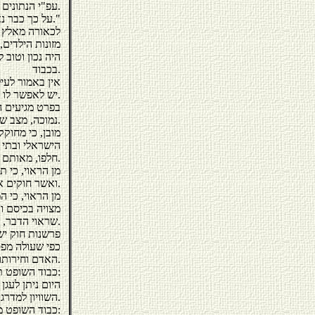
עפ"י הנתונים הנמצאים בידי הביטוח הלאומי, נאמד במיליוני שקלים.
על כך כבר נאמר : "אין גוזרים על הציבור גזירה שאינו יכול לעמוד בה."
לכאורה מאלץ ה
מזונות הילדים,
היה נכון וטוב
בכבוד.
אין באמור לעיל
יש לאפשר לו לעשות כן, תוך קיום בכבוד.
בפרט מגיעים ה
נמוכה, מצב שהיה בלתי סביר בעבר, אך כיום, הנו שריר וקיים.
מובן, כי מחוק
הישראלי ובתי 
חלפו, מאותם ימים רחוקים בהם נוצרו חוקי ותקנות המשפט העברי ופרשנותם.
מן הראוי, כי 
ואשר חוקים אלה, מחזירים אותן שנים רבות לאחור.
מן הראוי, כי 
מצויה בכיסם ו
שראוי הדבר, בעיני החוק ובעיני בתי המשפט.
פרשנות חוק ישן
כפי שעולה מפסק
האדם וחירותו.
כבוד השופט ת. אור קבע לגבי השוויון:
השוויון למדרגה נורמטיבית חוקתית על - חוקית" (בג"צ 5394/92 הופרט נ' יד ושם פ"ד מח (3) 353).
כבוד השופט מצא קבע בבג"צ 4541/94 מילר נ' שר הבטחון (פד"י מט (4) 94):