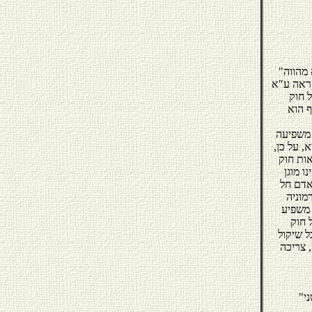
"לפני שלושה ימים החלטנו כי חוק יסוד: כבוד האדם וחירותו הוא חוק חוקתי-על-חוקי; כי הוא מהווה
(ראה ע"א
ל חוק
ף הוא
 משפיעה
, על כן,
אות חוק
ו מוגן
אדם חל
מוניה
 משפיע
 חוק
ל שיקול
, צריכה
"כלל גדול הוא כי יש לעשות כל מאמץ פרשני, כדי שמובנו של חוק יתיישב עם החוקה. מבין שני