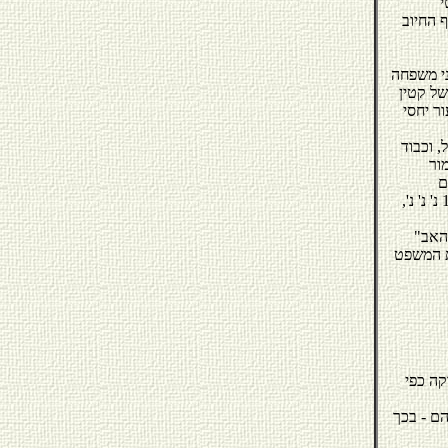
י
שוותה את תוקף החיוב
ני משפחה
 ואמו של קטין
ור יחסי
ט גרניט בעניין זה, בתמ"ש 86791/97, נתקבל, וכבוד
ור
 שניתן ביום
23/02/2004, התייחס כבוד השופט גרניט לדבריה של כבוד השופטת שטופמן בע"מ 1150/03 נ' נ' נ',
"בקביעת סכום המזונות בו יחויב האב, יתחשב בית המשפט, בין היתר, גם בגובה הכנסתו של האב
ת המשפט
קה כפי
הם - בכך