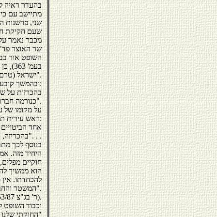
מתיישב עם כיבו
שעם חקיקת חוק
ישראל (טרם פורסם)".
ובהמשך קובע כבוד השופט מצא:
כנורמה חברתית תוצאתית (השווה פרשת שדולת הנשים בג"צ 454 453/94 הנ"ל)".
ראש עירית ת"א כדלהלן:
בהכריזה, כי מדינת ישראל תקיים שוויון בין אזרחיה "בלי הבדלי דת, גזע ומין". . .
בנוסף לכך מתב
היחיד מזה. אמ
חוקיים מפלים, 
הוא ממשיך להק
להכחדתו. אין 
המשטר והחברה".
(ר' בג"צ 953/87, פורז נ' ראש עירית ת"א פ"ד מב (2) 309, 333-332).
וכבוד השופט לנ
החוקתי שלנו כולו"