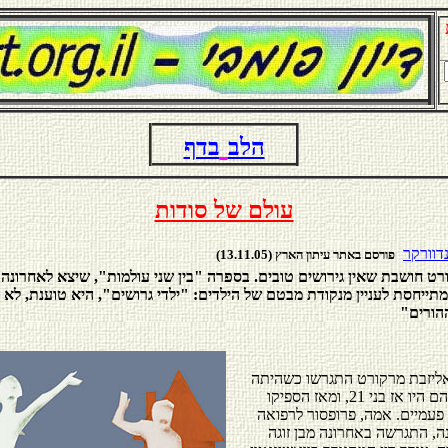
הלב
בדף
עולם של סודות
דוורקר
פורסם באתר עיתון הארץ (13.11.05)
רט חושבת שאין גירושים טובים. בספרה "בין שני עולמות", שיצא לאחרונה
מתייחסת לעניין מנקודת מבטם של הילדים: "ילדי גרושים", היא טוענת, לא 
הורים"
ליזבת מרקורט התגרשו כשהיתה
בת שנתיים. הם היו אז בני 21, ומאז הספיקו
פעמיים. אמה, פרופסור לרפואה
נה, התגרשה באחרונה מבן זוגה