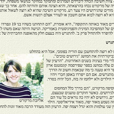
 צוות חשיבה הכולל ליברלים ושמרנים ומתמקד במחקר בנושאי משפחה, ילדי
יה של מרקורט נכחו בהרצאתה, והיא הציגה אותם והודתה להם. אחר כך שא
מודים שהגירושים היו צעד רע. מרקורט השיבה שהיא לא רוצה לשאול אות
היא לא רוצה לבוא אתם חשבון או לעורר אצלם רגשות אשם.
ים של המהפיכה המינית והפמיניסטית באמריקה. הגישה היתה שאם משהו לא
 להיפרד ולהתחיל פרק ב'. להתגרש היה בעצם חלק מהאופנה החברתית של א
תגרש
 לא רוצה להתחשבן עם הוריה בפומבי, אבל היא בהחלט
ביקורתיות את המושג "גירושים טובים",
י מדי בעיניה בשנים האחרונות. "הרעיון של
ים עלה כמושג בספר שפירסמה קונסטנס ארון
1. בספר היא טענה כי מה שבאמת חשוב זה הדרך
תגרשים. אם הם ייפרדו באופן חברי ויהיו
 הילדים ולא יילחמו זה בזה, הכל יהיה בסדר.
וסיפה מרקורט, "הם בדרך כלל המחסום
 לגירושים. כאשר חוקרים טוענים שבעצם,
ם, גירושים לא יהיו כה נוראים כל עוד הם
אליזבת מרקורט
, זה נשמע מאוד יפה, מאוד אידיאליסטי. הילד
ין שני עולמות והוא יגדל ויצמח יפה. הרעיון הזה מעודד הרבה מאוד זוגות להח