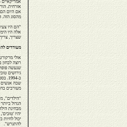
אמריקאיים -
אזרחית. הור
אם היום הם 
מהסוג הזה. 
אלה היו הימ
שצריך, צריך
מעודדים לה
אולי מרקורט
רוצה לבחון ב
שנעשה פופולר
גירושים טוב
ב-994
שבה אנשים מ
מעורבים בחיי
"הילדים", מ
הגדול ביותר
מבחינת הילדי
יהיו 'טובים'
יכול לחיות ב
להתגרש".