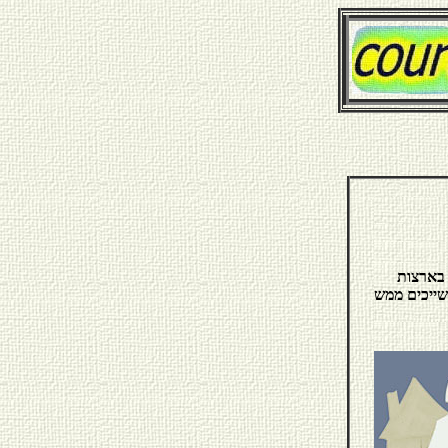
 בארצות
שייכים ממש