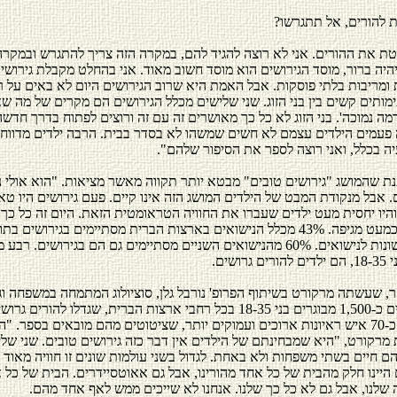
 להורים, אל תתגרשו?
טת את ההורים. אני לא רוצה להגיד להם, במקרה הזה צריך להתגרש ובמקרה
היה ברור, מוסד הגירושים הוא מוסד חשוב מאוד. אני בהחלט מקבלת גירושי
 ומריבות בלתי פוסקות. אבל האמת היא שרוב הגירושים היום לא באים על 
מותים קשים בין בני הזוג. שני שלישים מכלל הגירושים הם מקרים של מה שא
מה נמוכה'. בני הזוג לא כל כך מאושרים זה עם זה ורוצים לפתוח בדרך חדש
פעמים הילדים עצמם לא חשים שמשהו לא בסדר בבית. הרבה ילדים מדווחי
יה בכלל, ואני רוצה לספר את הסיפור שלהם".
ת שהמושג "גירושים טובים" מבטא יותר תקווה מאשר מציאות. "הוא אולי נכו
. אבל מנקודת המבט של הילדים המושג הזה אינו קיים. פעם גירושים היו ט
והיו יחסית מעט ילדים שעברו את החוויה הטראומטית הזאת. היום זה כל כך ל
גירושים הם כמעט מגיפה. 43% מכלל הנישואים בארצות הברית מסתיימים בגירושים 
השנים הראשונות לנישואים. 60% מהנישואים השניים מסתיימים גם הם בגירושים. רבע
רושים.
, שעשתה מרקורט בשיתוף הפרופ' נורבל גלן, סוציולוג המתמחה במשפחה וגי
ריאיינו השניים כ-1,500 מבוגרים בני 18-35 בכל רחבי ארצות הברית, שגדלו להורי
היא ריאיינה כ-70 איש ראיונות ארוכים ועמוקים יותר, שציטוטים מהם מובאים בספר. 
 מרקורט, "היא שמבחינתם של הילדים אין דבר כזה גירושים טובים. שני של
 חיים בשתי משפחות ולא באחת. לגדול בשני עולמות שונים זו חוויה מאוד כ
 היינו חלק מהבית של כל אחד מהורינו, אבל גם אאוטסיידרים. הבית של כל 
 שלנו, אבל גם לא כל כך שלנו. אנחנו לא שייכים ממש לאף אחד מהם.