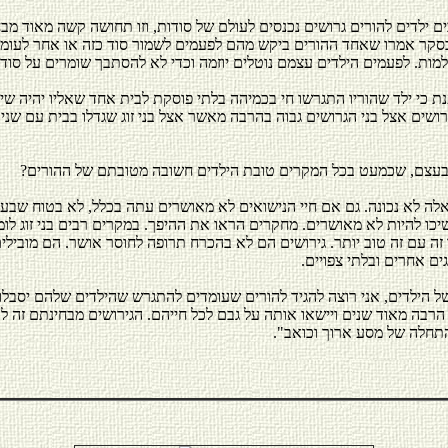
ות. לפעמים הילדים עצמם נוטלים יוזמה וכדי לא להסתבך שומרים על סודו
 כי ילד שהוריו התגרשו חי בכמיהה בלתי פוסקת לבית אחד שאליו יהיה שייך
רושים אצל בני הגרושים גבוה בהרבה מאשר אצל בני זוג שגדלו בבית עם שני 
עצם, שכמעט בכל המקרים טובת הילדים חשובה מטובתם של ההורים?
אלה לא נכונה. גם אם חיי הנישואים לא מאושרים עתה בכלל, לא בטוח שבע
יכו להיות לא מאושרים. מחקרים הראו את ההיפך. במקרים רבים בני זוג לו
זה עם זה טוב יותר. גירושים הם לא בהכרח תרופה לחוסר אושר. הם מובילים
ים אחרים ובלתי צפויים.
ל הילדים, אני רוצה להגיד להורים שעומדים להתגרש שהילדים שלהם יסבל
רבה מאוד שנים ויישאו אותה על גבם לכל חייהם. הגירושים מבחינתם זה ל
תחלה של מסע ארוך וכואב".