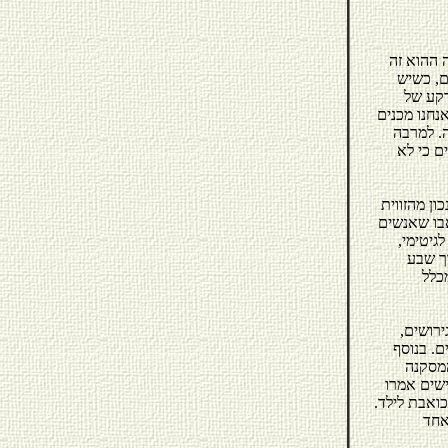
 ההוא זה
ם, כשיש
רקע של
נחנו מכנים
ה. למרבה
ם כי לא
ן מהזווית
אבו שאנשים
גיטימי,
בתוך שבע
 מכלל
רושים,
ם גרושים. בנוסף
"המסקנה
ישים אמרו
ואבת לילד.
אחד