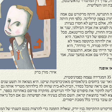
, עורך דין המתגורר בוואשינגטון,
בת זוגו השלישית.
 התגרשו, חיתה מרקורט עם אמה
רג בצפון קרוליינה. כלפי חוץ היתה
לה, אולם ברקע לא חסרו בעיות:
לפגוש את אביה הביולוגי, שגר אז
ביה החורג, שלחם בווייטנאם, סבל
ות ובסופו של דבר התאבד. היא
את ילדותה כתקופה מאוד לא
 ילדה סגורה, די בודדה", היא
ר הייתי עם אמא, התגעגעתי
 ביליתי עם אבא במשך שנה, אמי
ד".
אז אופנה
איור: מורן ברק
מרקורט, בת 35 המגדירה עצמה כפמיניסטית,
אר שני ביחסים בינלאומיים מאוניברסיטת שיקגו. היא נשואה זה תשע שנים ו
גם אם נראה שהכל בסדר, הבית-לא-בית שהיה לה בילדותה מטריד אותה גם הי
טה לחקור את סיפורם של ילדי הגרושים. מחקרה פורסם באחרונה בספר, "בי
צא לאור בהוצאת קראון. השם מגלם בעיניה את תפישתה: גם אם הכל נראה 
ם עובר בדרך כלל מסכת ייסורים.
רקורט התקיימה בניו יורק, שאליה הוזמנה כדי להרצות בכנס השנתי של המכ