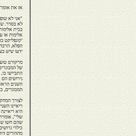
אז את אומרת
"אני לא שופ
לא בסדר. שי
בבית אלימות
אלימות או עי
'קונפליקט בר
הפלא, הרבה 
ידעו שיש בע
מרקורט טוענ
של המבוגרים
התביישו בו, 
המבוגרים, בני 18-35, הם ילדים להורים ג
לצורך המחקר
שלי", אומרת
שהם חשו שהם
כילדי גרושים
מההורים היה