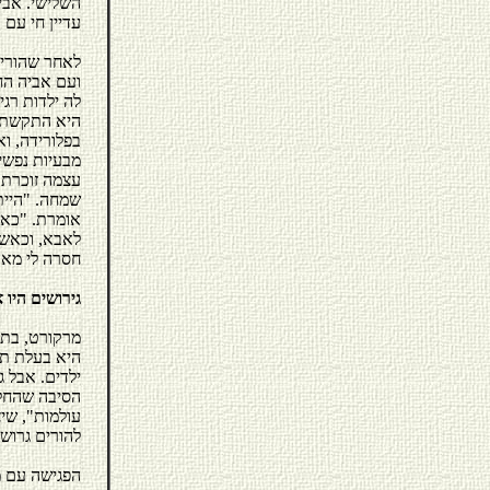
השלישי. אביה
עדיין חי עם 
לאחר שהוריה
ועם אביה החו
לה ילדות רגי
היא התקשתה 
בפלורידה, וא
מבעיות נפשי
עצמה זוכרת 
שמחה. "הייתי
אומרת. "כאש
לאבא, וכאשר
חסרה לי מאו
גירושים היו 
היא בעלת תו
ילדים. אבל 
הסיבה שהחלי
עולמות", שי
להורים גרושי
הפגישה עם מ